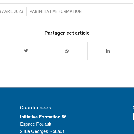
/
8 AVRIL 2023
PAR
INITIATIVE FORMATION
Partager cet article
Coordonnées
Initiative Formation 86
Espace Rouault
2 rue Georges Rouault