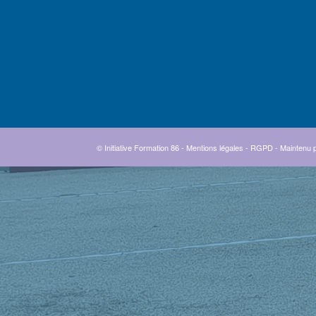
© Initiative Formation 86 -
Mentions légales
-
RGPD
- Maintenu 