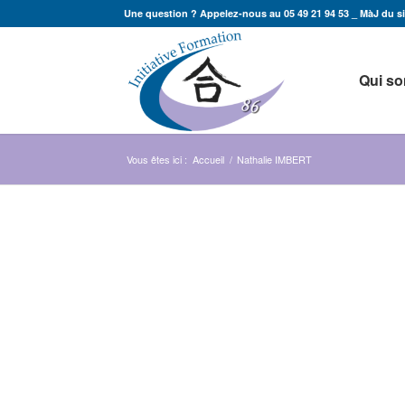
Une question ? Appelez-nous au 05 49 21 94 53 _ MàJ du sit
Qui s
Vous êtes ici :
Accueil
/
Nathalie IMBERT