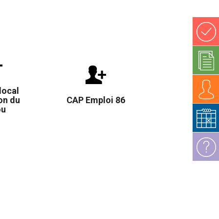
local
ion du
CAP Emploi 86
ou