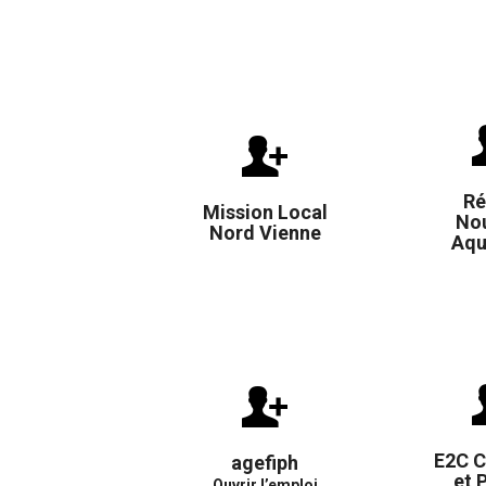
Ré
Mission Local
Nou
Nord Vienne
Aqu
E2C C
agefiph
et 
Ouvrir l’emploi