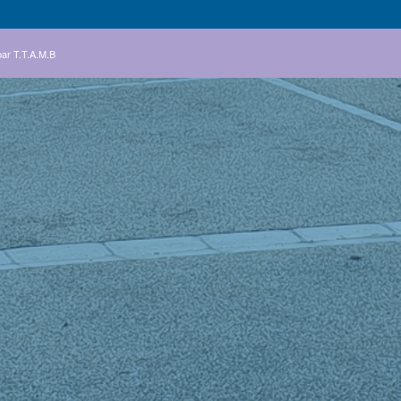
par
T.T.A.M.B