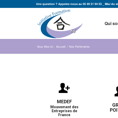
Une question ? Appelez-nous au 05 49 21 94 53 _ MàJ du sit
Qui s
Vous êtes ici :
Accueil
/
Nos Partenaires
MEDEF
G
Mouvement des
POI
Entreprises de
France