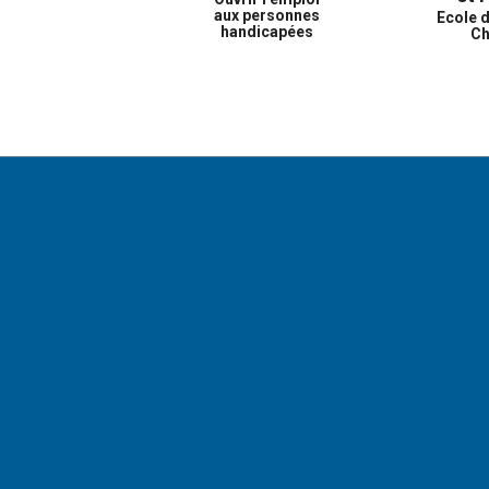
aux personnes
Ecole 
handicapées
Ch