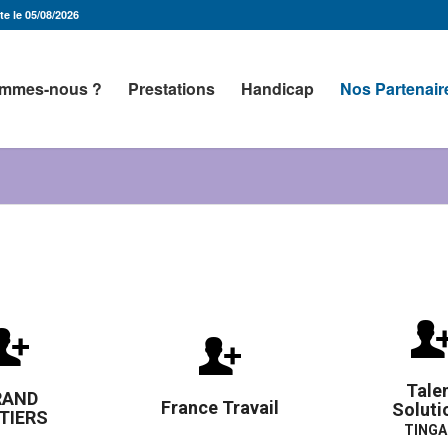
e le 05/08/2026
ommes-nous ?
Prestations
Handicap
Nos Partenair
Tale
RAND
France Travail
Soluti
TIERS
TINGA