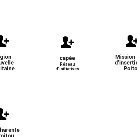
gion
Mission 
capée
velle
d’insert
Réseau
itaine
Poit
d’initiatives
harente
Poitou