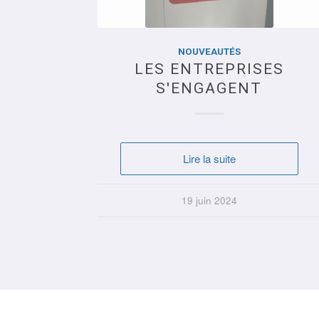
NOUVEAUTÉS
NOUVEAUTÉS
PARCOURS EMPLOI SANTE
LES ENTREPRISES
S'ENGAGENT
Lire la suite
Lire la suite
26 mars 2022
19 juin 2024