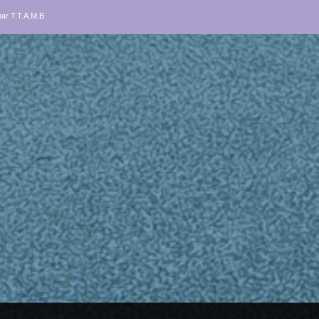
par
T.T.A.M.B