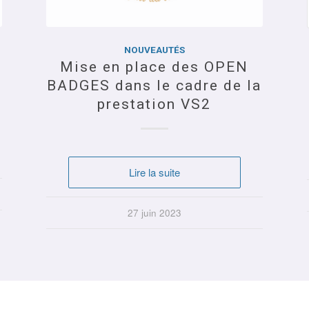
NOUVEAUTÉS
NOUVEAUTÉS
CREATION D' UN ESPACE
Mise en place des OPEN
BADGES dans le cadre de la
CO-WORKING A POITIERS
prestation VS2
EN JUILLET
Lire la suite
Lire la suite
30 août 2021
27 juin 2023