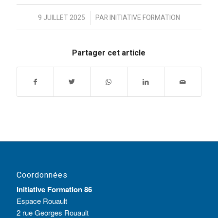
/
9 JUILLET 2025
PAR
INITIATIVE FORMATION
Partager cet article
Coordonnées
Initiative Formation 86
Espace Rouault
2 rue Georges Rouault