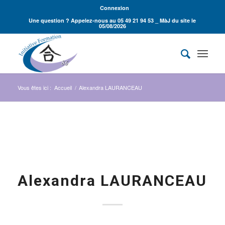
Connexion
Une question ? Appelez-nous au 05 49 21 94 53 _ MàJ du site le
05/08/2026
Vous êtes ici :
Accueil
/
Alexandra LAURANCEAU
Alexandra LAURANCEAU