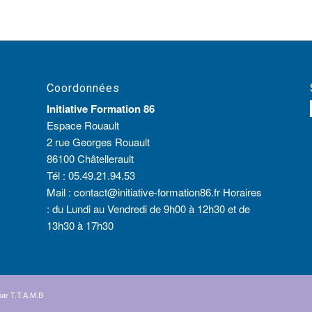
Coordonnées
Initiative Formation 86
Espace Rouault
2 rue Georges Rouault
86100 Châtellerault
Tél :
05.49.21.94.53
Mail :
contact@initiative-formation86.fr
Horaires
: du Lundi au Vendredi de 9h00 à 12h30 et de
13h30 à 17h30
par
T.T.A.M.B