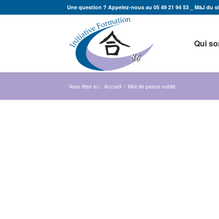
Une question ? Appelez-nous au 05 49 21 94 53 _ MàJ du sit
Qui s
Vous êtes ici :
Accueil
/
Mot de passe oublié